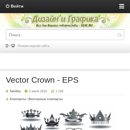
Войти
Полная версия сайта
Vector Crown - EPS
Tanilita
2 июня 2010
1 138
Клипарты
/
Векторные клипарты