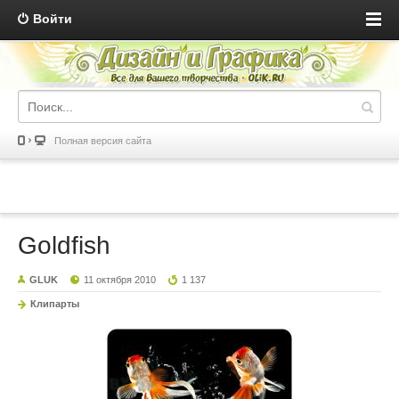
Войти
Полная версия сайта
Goldfish
GLUK
11 октября 2010
1 137
Клипарты