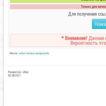
Только для личног
Для получения ссы
Нажм
* Внимание!
Данная н
Вероятность что
Метки:
nature
fantasy
backgrounds
Разместил:
olbor
05.08.2011