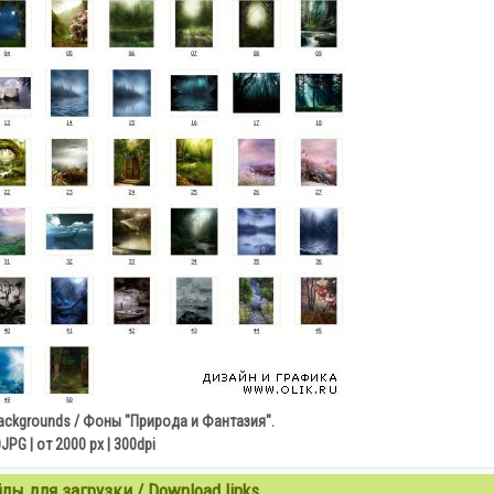
Backgrounds / Фоны "Природа и Фантазия".
JPG | от 2000 px | 300dpi
ы для загрузки / Download links