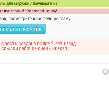
ы для загрузки / Download links
о пользования! / For personal use only!
лок, посмотрите короткую рекламу
ите для просмотра
овость создана более 2 лет назад.
 ссылки рабочие очень низкая.