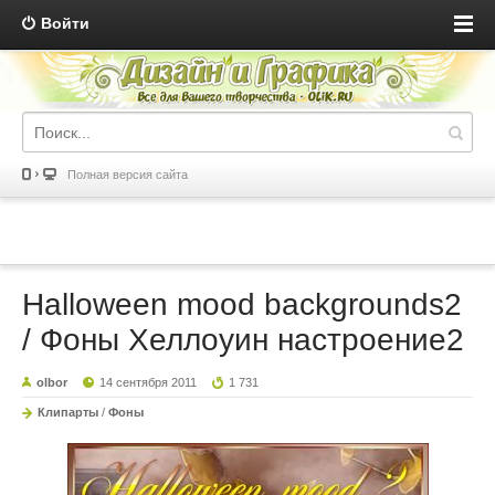
Войти
Полная версия сайта
Halloween mood backgrounds2
/ Фоны Хеллоуин настроение2
olbor
14 сентября 2011
1 731
Клипарты
/
Фоны