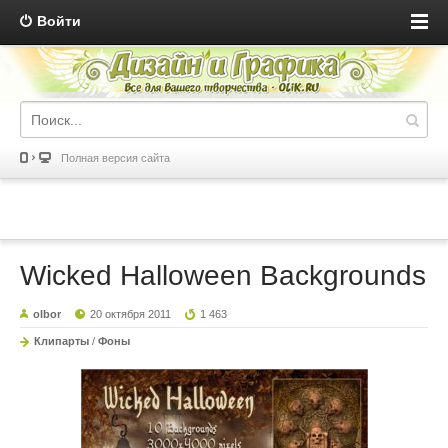
Войти
Полная версия сайта
Wicked Halloween Backgrounds
olbor
20 октября 2011
1 463
Клипарты
/
Фоны