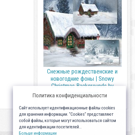
Снежные рождественские и
новогодние фоны | Snowy
Christmas Backgrounds by
Jaguarwoman
Политика конфиденциальности
Сайт использует идентификационные файлы cookies
для хранения информации. "Cookies" представляют
собой файлы, которые могут использоваться сайтом
для идентификации посетителей...
Больше информации