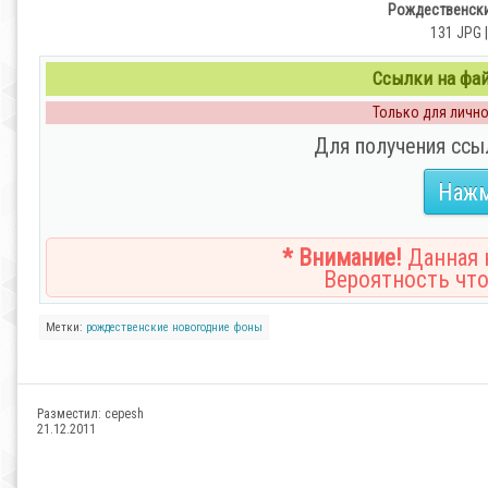
Рождественски
131 JPG |
Ссылки на файл
Только для личног
Для получения ссы
Нажм
* Внимание!
Данная н
Вероятность что
Метки:
рождественские
новогодние
фоны
Разместил:
cepesh
21.12.2011