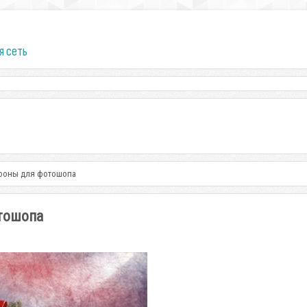
я сеть
 фоны для фотошопа
тошопа