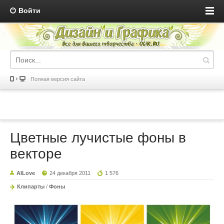
Войти
Полная версия сайта
Цветные лучистые фоны в
векторе
AILove
24 декабря 2011
1 576
Клипарты
/
Фоны