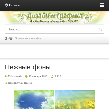
Войти
Полная версия сайта
Нежные фоны
Zirkonweb
11 января 2012
3 124
Клипарты
/
Фоны