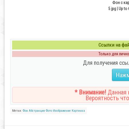
Фон с кар
5 jpg | Up to
Ссылки на файл
Только для личног
Для получения ссы
Нажм
* Внимание!
Данная н
Вероятность что
Метки:
Фон
Абстракция
Фото
Изображение
Картинка