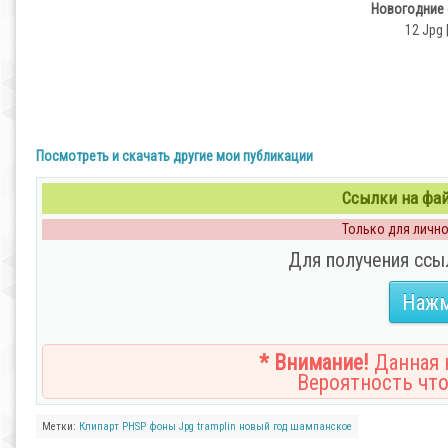
Новогодние 
12 Jpg 
Посмотреть и скачать другие мои публикации
Ссылки на файл
Только для личног
Для получения ссы
Нажм
* Внимание!
Данная н
Вероятность что
Метки:
Клипарт
PHSP
фоны
Jpg
tramplin
новый
год
шампанское