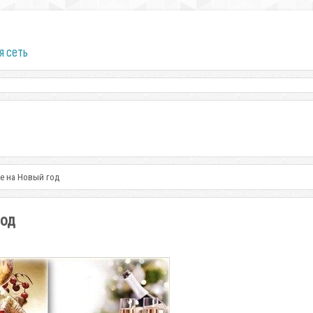
я сеть
е на Новый год
год