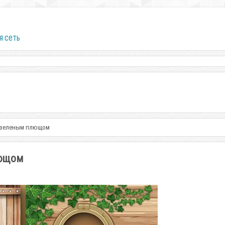
я сеть
c зеленым плющом
лющом