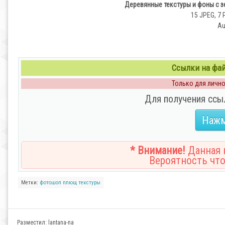
Деревянные текстуры и фоны c 
15 JPEG, 7 P
Au
Ссылки на файл
Только для личног
Для получения ссы
Нажм
* Внимание!
Данная н
Вероятность что
Метки:
фотошоп
плющ
текстуры
Разместил:
lantana-na