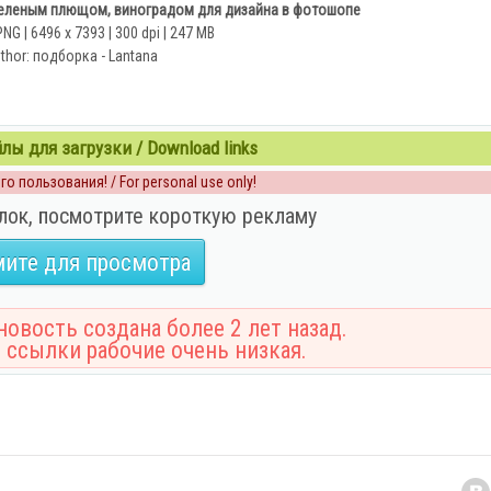
зеленым плющом, виноградом для дизайна в фотошопе
NG | 6496 x 7393 | 300 dpi | 247 MB
thor: подборка - Lantana
ы для загрузки / Download links
о пользования! / For personal use only!
лок, посмотрите короткую рекламу
ите для просмотра
овость создана более 2 лет назад.
 ссылки рабочие очень низкая.