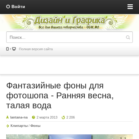
Войти
Полная версия сайта
Фантазийные фоны для
фотошопа - Ранняя весна,
талая вода
lantana-na
2 марта 2013
2 206
Клипарты
/
Фоны