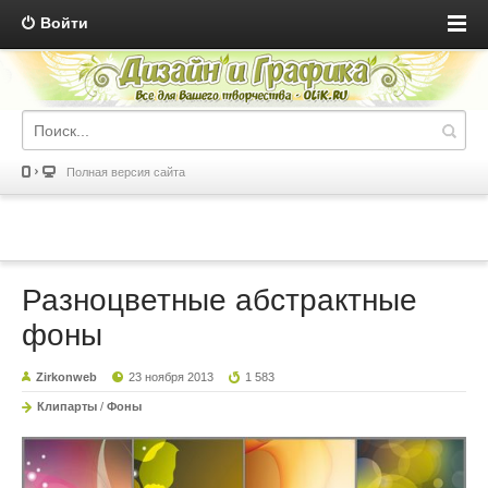
Войти
Полная версия сайта
Разноцветные абстрактные
фоны
Zirkonweb
23 ноября 2013
1 583
Клипарты
/
Фоны