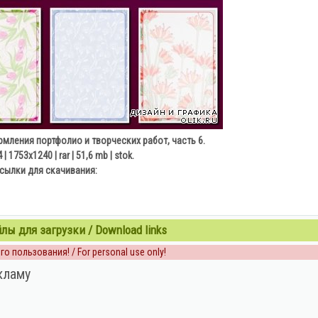
ления портфолио и творческих работ, часть 6.
 | 1753х1240 | rar | 51,6 mb | stok.
сылки для скачивания:
ы для загрузки / Download links
о пользования! / For personal use only!
кламу