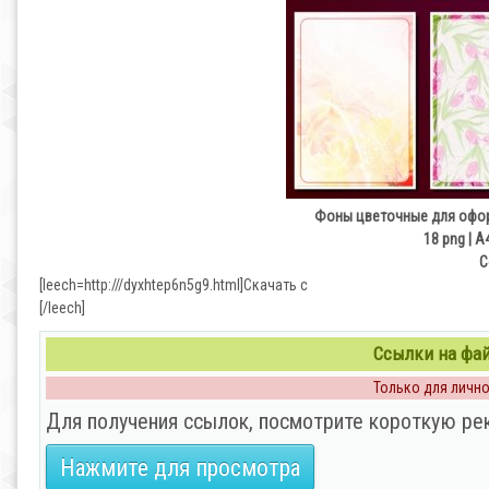
Фоны цветочные для оформ
18 png | А4
С
[leech=http:///dyxhtep6n5g9.html]Скачать с
[/leech]
Ссылки на файл
Только для личног
Для получения ссылок, посмотрите короткую ре
Нажмите для просмотра