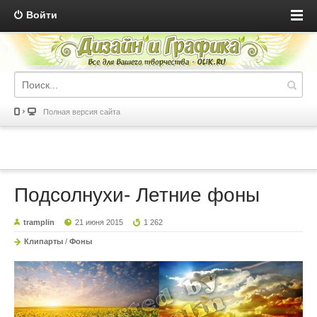
Войти
Полная версия сайта
Подсолнухи- Летние фоны
tramplin
21 июня 2015
1 262
Клипарты
/
Фоны