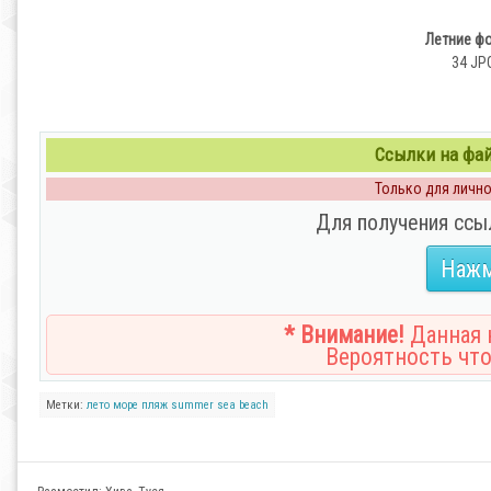
Летние фо
34 JP
Ссылки на файл
Только для личног
Для получения ссы
Нажм
* Внимание!
Данная н
Вероятность что
Метки:
лето
море
пляж
summer
sea
beach