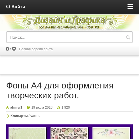
Войти
Полная версия сайта
Фоны А4 для оформления
творческих работ.
ahmvr1
19 июля 2018
1 920
Клипарты
/
Фоны