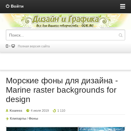
Войти
Полная версия сайта
Морские фоны для дизайна -
Marine raster backgrounds for
design
Koaress
4 июля 2019
1 110
Клипарты
/
Фоны