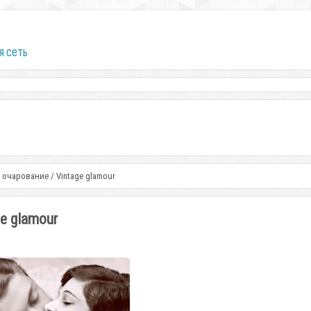
я сеть
 очарование / Vintage glamour
e glamour