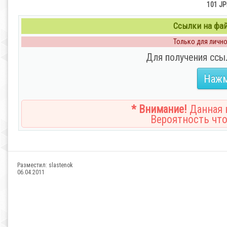
101 JP
Ссылки на файл
Только для личног
Для получения ссы
Нажм
* Внимание!
Данная н
Вероятность что
Разместил:
slastenok
06.04.2011