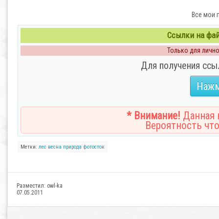
Все мои 
Ссылки на файл
Только для личног
Для получения ссы
Нажм
* Внимание!
Данная н
Вероятность что
Метки:
лес
весна
природа
фотосток
Разместил:
owl-ka
07.05.2011