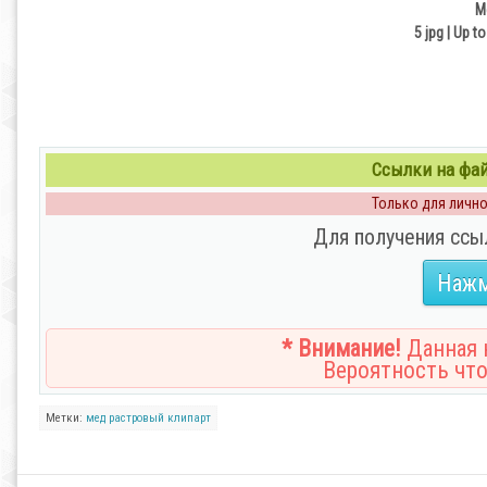
М
5 jpg | Up t
Ссылки на файл
Только для личног
Для получения ссы
Нажм
* Внимание!
Данная н
Вероятность что
Метки:
мед
растровый
клипарт