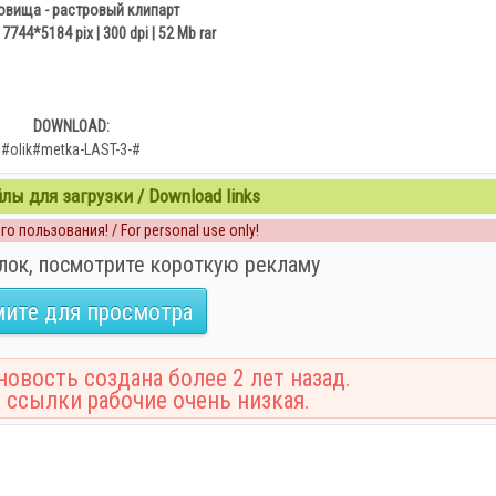
овища - растровый клипарт
o 7744*5184 pix | 300 dpi | 52 Mb rar
DOWNLOAD:
#olik#metka-LAST-3-#
ы для загрузки / Download links
о пользования! / For personal use only!
лок, посмотрите короткую рекламу
ите для просмотра
овость создана более 2 лет назад.
 ссылки рабочие очень низкая.