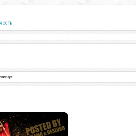
я сеть
клипарт