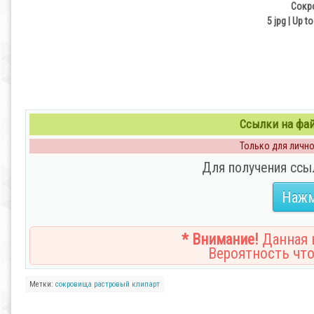
Сокр
5 jpg | Up t
Ссылки на файл
Только для личног
Для получения ссы
Нажм
* Внимание!
Данная н
Вероятность что
Метки:
сокровища
растровый
клипарт