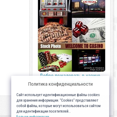
Добро пожаловать в казино -
растровый клипарт
Политика конфиденциальности
Сайт использует идентификационные файлы cookies
для хранения информации. "Cookies" представляют
собой файлы, которые могут использоваться сайтом
для идентификации посетителей...
Больше информации