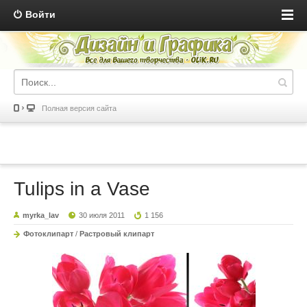
Войти
Полная версия сайта
Tulips in a Vase
myrka_lav
30 июля 2011
1 156
Фотоклипарт
/
Растровый клипарт