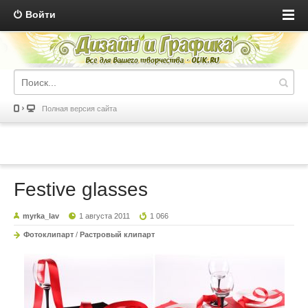
Войти
Полная версия сайта
Festive glasses
myrka_lav
1 августа 2011
1 066
Фотоклипарт
/
Растровый клипарт