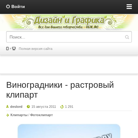
Войти
Полная версия сайта
Виноградники - растровый
клипарт
deslord
15 августа 2011
1 291
Клипарты
/
Фотоклипарт