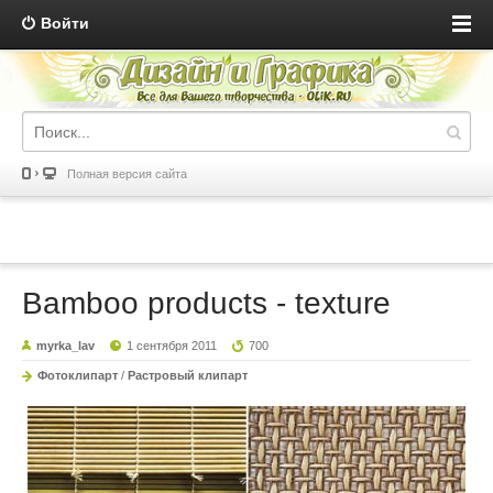
Войти
Полная версия сайта
Bamboo products - texture
myrka_lav
1 сентября 2011
700
Фотоклипарт
/
Растровый клипарт