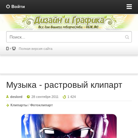
Войти
Полная версия сайта
Музыка - растровый клипарт
deslord
28 сентября 2011
1 424
Клипарты
/
Фотоклипарт