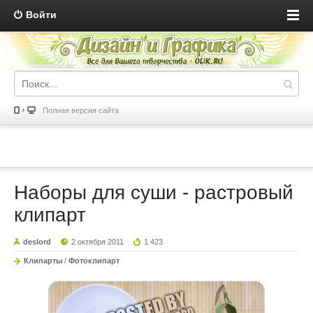
Войти
Полная версия сайта
Наборы для суши - растровый
клипарт
deslord
2 октября 2011
1 423
Клипарты
/
Фотоклипарт