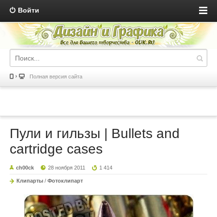
Войти
Полная версия сайта
Пули и гильзы | Bullets and
cartridge cases
ch00ck
28 ноября 2011
1 414
Клипарты
/
Фотоклипарт