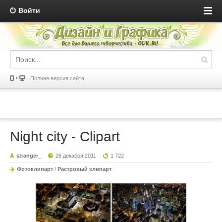
Войти
Полная версия сайта
Night city - Clipart
stranger_
26 декабря 2011
1 722
Фотоклипарт
/
Растровый клипарт