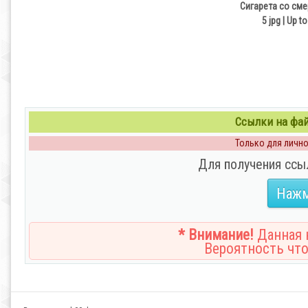
Сигарета со см
5 jpg | Up t
Ссылки на файл
Только для личног
Для получения ссы
Нажм
* Внимание!
Данная н
Вероятность что