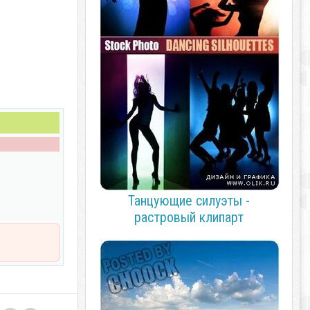
Танцующие силуэты -
растровый клипарт