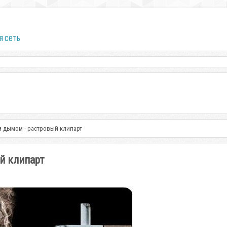
я сеть
м дымом - растровый клипарт
й клипарт