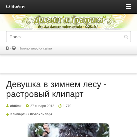
Войти
Полная версия сайта
Девушка в зимнем лесу -
растровый клипарт
ch00ck
27 января 2012
1 779
Клипарты
/
Фотоклипарт