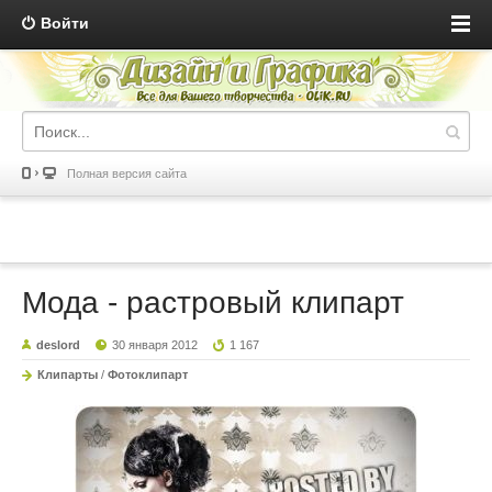
Войти
Полная версия сайта
Мода - растровый клипарт
deslord
30 января 2012
1 167
Клипарты
/
Фотоклипарт