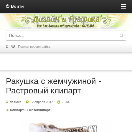
Войти
Полная версия сайта
Ракушка с жемчужиной -
Растровый клипарт
deslord
12 апреля 2012
2 144
Клипарты
/
Фотоклипарт