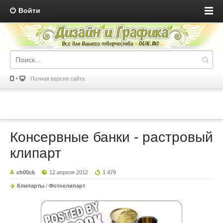
Войти
Полная версия сайта
Консервные банки - растровый
клипарт
ch00ck
12 апреля 2012
1 479
Клипарты
/
Фотоклипарт