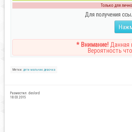
Только для личног
Для получения ссы
Нажм
* Внимание!
Данная н
Вероятность что
Метки:
дети
мальчик
девочка
Разместил:
deslord
18.03.2015