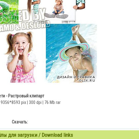
ти - Растровый клипарт
o 9356*8593 pix | 300 dpi | 76 Mb rar
Скачать:
ы для загрузки / Download links