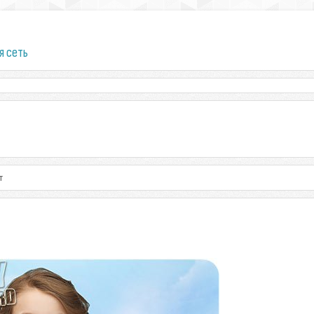
я сеть
т