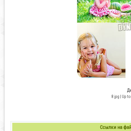
Де
8 jpg | Up t
Ссылки на файл