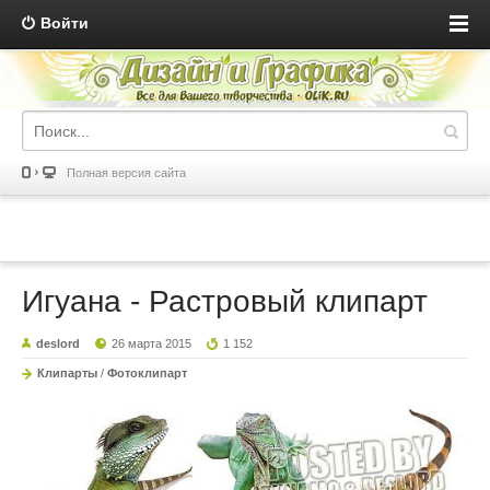
Войти
Полная версия сайта
Игуана - Растровый клипарт
deslord
26 марта 2015
1 152
Клипарты
/
Фотоклипарт