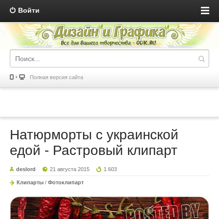
Войти
Полная версия сайта
Натюрморты с украинской
едой - Растровый клипарт
deslord
21 августа 2015
1 603
Клипарты
/
Фотоклипарт