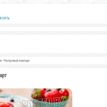
я сеть
и - Растровый клипарт
арт