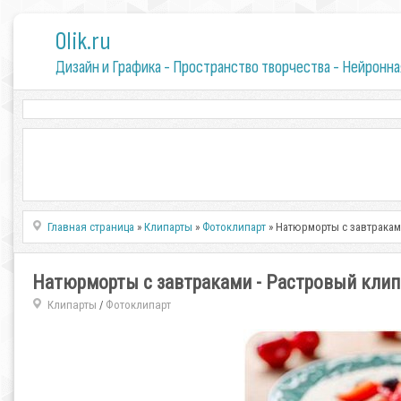
0lik.ru
Дизайн и Графика - Пространство творчества - Нейронна
Главная страница
»
Клипарты
»
Фотоклипарт
» Натюрморты с завтракам
Натюрморты с завтраками - Растровый клип
Клипарты
Фотоклипарт
/