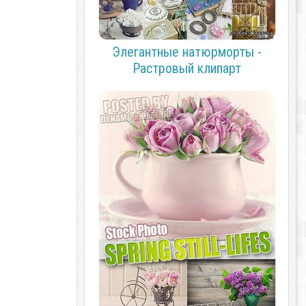
Элегантные натюрморты -
Растровый клипарт