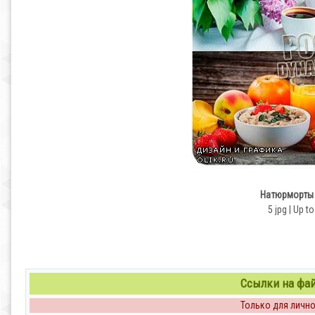
Натюрморты 
5 jpg | Up t
Ссылки на файл
Только для личног