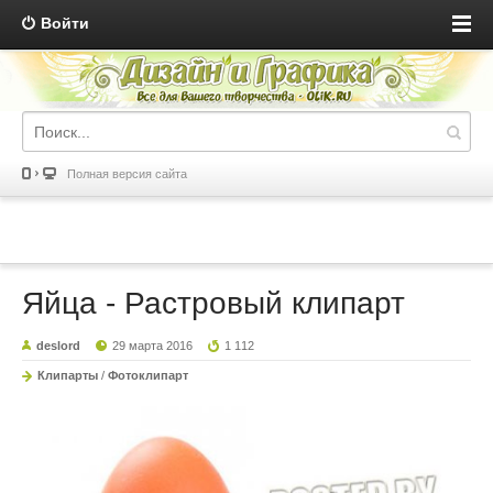
Войти
Полная версия сайта
Яйца - Растровый клипарт
deslord
29 марта 2016
1 112
Клипарты
/
Фотоклипарт