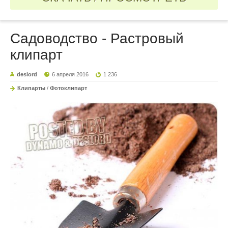
Садоводство - Растровый
клипарт
deslord
6 апреля 2016
1 236
Клипарты
/
Фотоклипарт