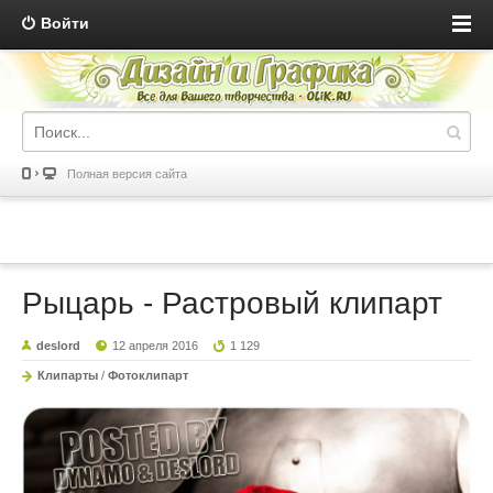
Войти
Полная версия сайта
Рыцарь - Растровый клипарт
deslord
12 апреля 2016
1 129
Клипарты
/
Фотоклипарт