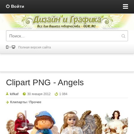
Войти
Полная версия сайта
Clipart PNG - Angels
kifkaf
30 января 2012
1 084
Клипарты
/
Прочее