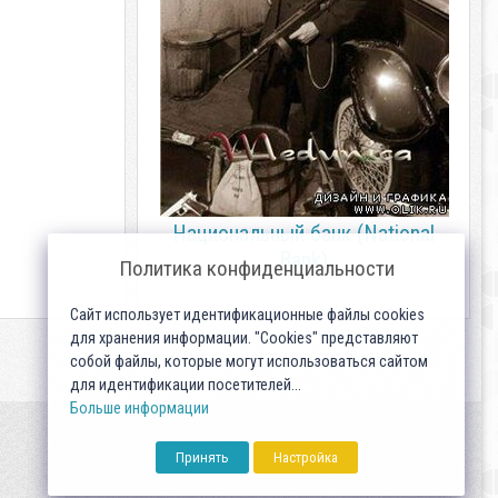
Национальный банк (National
Bank)
Политика конфиденциальности
Сайт использует идентификационные файлы cookies
для хранения информации. "Cookies" представляют
собой файлы, которые могут использоваться сайтом
для идентификации посетителей...
Больше информации
Принять
Настройка