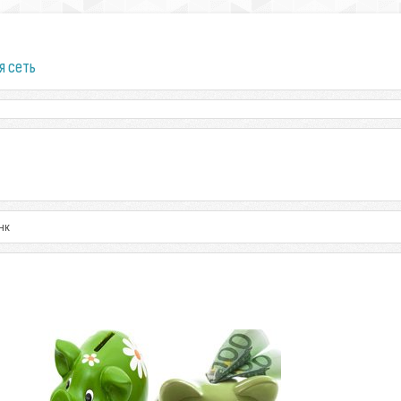
я сеть
нк