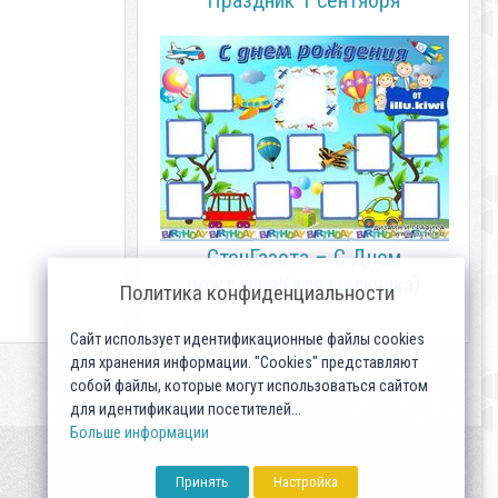
Праздник 1 сентября
СтенГазета – С Днем
рождения!(для мальчика)
Политика конфиденциальности
Сайт использует идентификационные файлы cookies
для хранения информации. "Cookies" представляют
собой файлы, которые могут использоваться сайтом
для идентификации посетителей...
Больше информации
Принять
Настройка