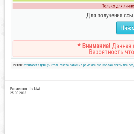
Только для личног
Для получения ссы
Нажм
* Внимание!
Данная н
Вероятность что
Метки:
стенгазета
день учителя
газета
рамочка
рамочка psd
коллаж
открытка
поз
Разместил:
illu.kiwi
25.09.2013