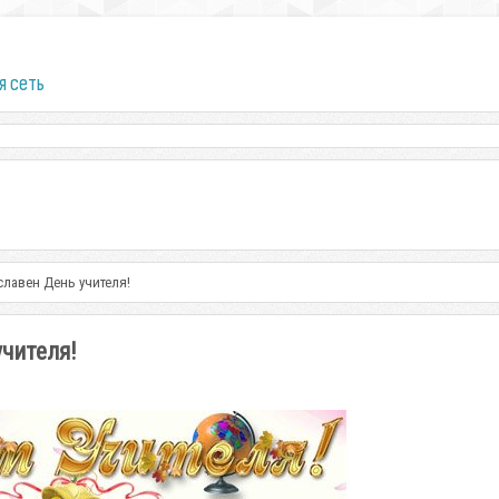
я сеть
 славен День учителя!
учителя!