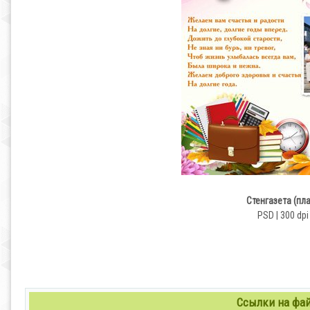
Стенгазета (пл
PSD | 300 dp
Ссылки на файл