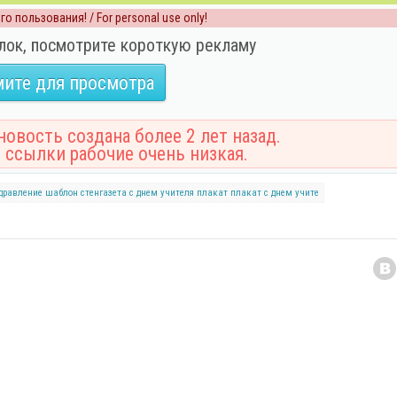
о пользования! / For personal use only!
лок, посмотрите короткую рекламу
ите для просмотра
овость создана более 2 лет назад.
 ссылки рабочие очень низкая.
дравление
шаблон
стенгазета с днем учителя
плакат
плакат с днем учите