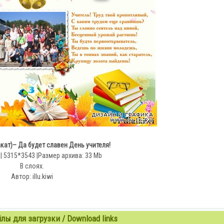
акат)– Да будет славен День учителя!
i | 5315*3543 |Размер архива: 33 Mb
В слоях.
Автор: illu.kiwi
ы для загрузки / Download links