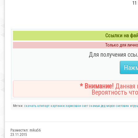
11 
Ссылки на файл
Только для личног
Для получения ссы
Нажм
* Внимание!
Данная н
Вероятность что
Метки:
скачать клипарт
картинки
зарисовки
снег
скамья
дед мороз
снеговик
игру
Разместил:
mika56
23.11.2015