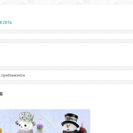
я сеть
к приближается
я