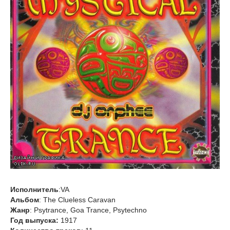
Исполнитель
:VA
Альбом
: The Clueless Caravan
Жанр
: Psytrance, Goa Trance, Psytechno
Год выпуска:
1917