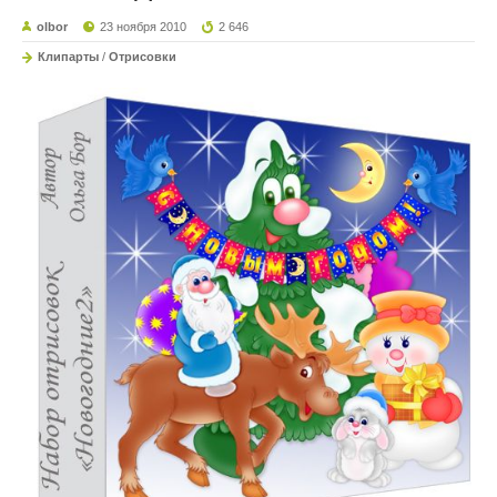
olbor
23 ноября 2010
2 646
Клипарты
/
Отрисовки