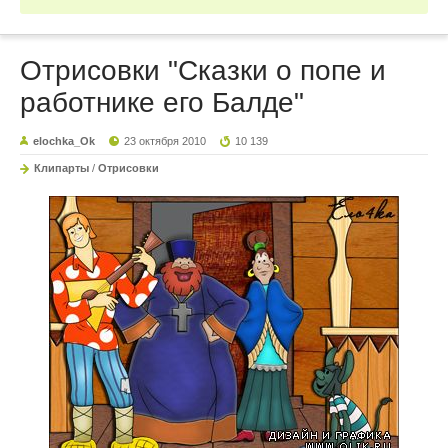
Отрисовки "Сказки о попе и
работнике его Балде"
elochka_Ok
23 октября 2010
10 139
Клипарты
/
Отрисовки