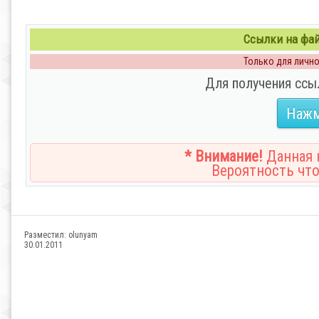
Ссылки на файл
Только для личног
Для получения ссы
Нажм
* Внимание!
Данная н
Вероятность что
Разместил:
olunyam
30.01.2011