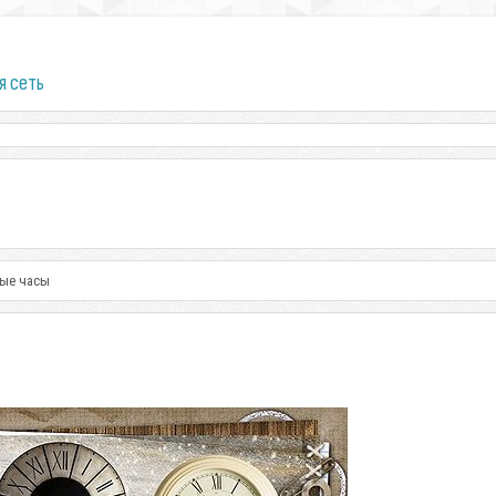
я сеть
ные часы