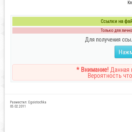
Кл
Ссылки на файл
Только для личног
Для получения ссы
Нажм
* Внимание!
Данная н
Вероятность что
Разместил:
Egoistochka
05.02.2011